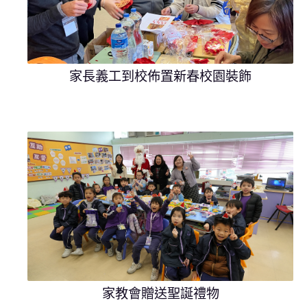
家長義工到校佈置新春校園裝飾
家教會贈送聖誕禮物