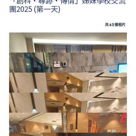
「創科‧尋跡‧傳情」姊妹學校交流
團2025 (第一天)
共 63 張相片