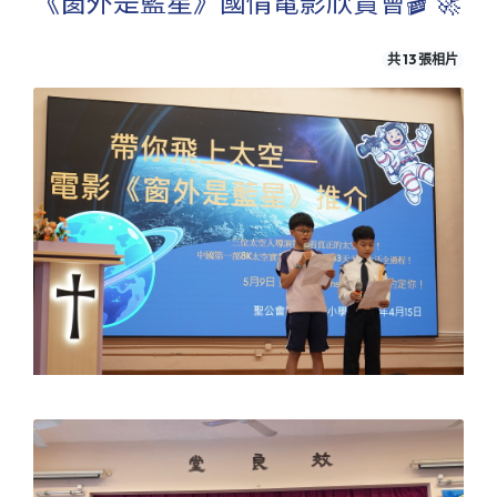
《窗外是藍星》國情電影欣賞會🎬 🚀
共 13 張相片