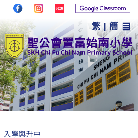
繁
|
簡
入學與升中