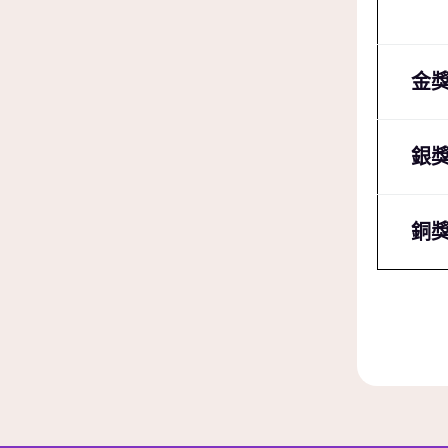
金
銀
銅