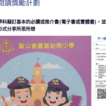
閱讀獎勵計劃
學科擬訂基本的必讀或推介書(電子書或實體書)，
形式分享所思所想