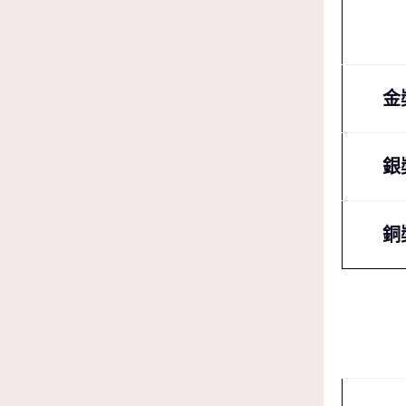
金
銀
銅