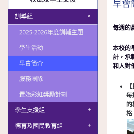
早會
+
訓導組
每週的
2025-2026年度訓輔主題
學生活動
本校的
計，承
早會簡介
和人對
服務團隊
【
置始彩虹獎勵計劃
每
的
+
學生支援組
格
+
德育及國民教育組