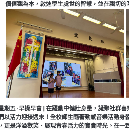
價值觀為本，啟迪學生處世的智慧，並在親切的
星期五 ·
早操早會 |
在躍動中健壯身量，凝聚社群喜
們以活力迎接週末！全校師生隨著動感音樂活動身
，更是洋溢歡笑、展現青春活力的寶貴時光。在一