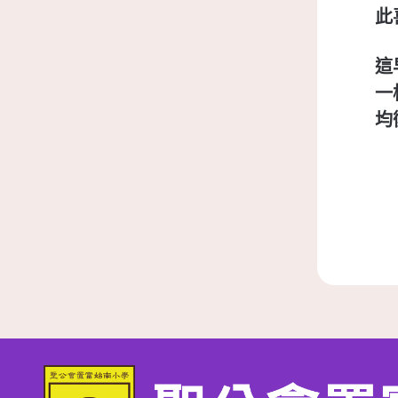
此
這
一
均