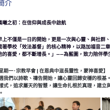
簡介
晨曦之初：在信仰與成長中啟航
早上不僅是一日的開始，更是一次與心靈、與社群
載著學校「效法基督」的核心精神，以路加福音二章
他的喜愛，都不斷增長。」
——為藍圖，致力陪伴學
星期一 ·
宗教早會 |
在恩典中滋長靈性，蒙神喜愛】
週我們以詩歌、禱告開始，讓心靈回歸安穩的根基
樣式，追求屬天的智慧，讓生命扎根於真理，建立
。