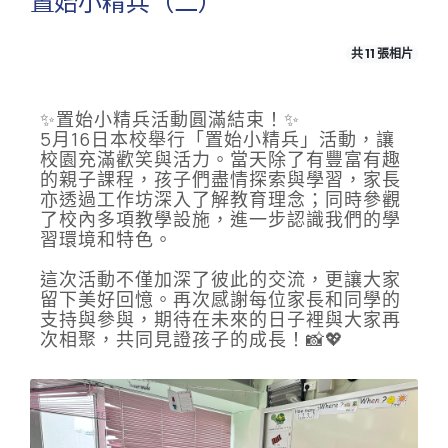
置始小精兵（二）
共 11 張相片
✨置始小精兵活動圓滿結束！✨
5月16日本校舉行「置始小精兵」活動，讓
校園充滿歡笑與活力。當天除了有豐富有趣
的親子課程，孩子們盡情探索與學習，家長
亦透過工作坊深入了解教育理念；同時參觀
了校內多項教學設施，進一步認識我們的學
習環境和特色。
這次活動不僅加深了彼此的交流，更讓大家
留下美好回憶。再次感謝每位家長和同學的
支持與參與，期待在未來的日子裡與大家再
次相聚，共同見證孩子的成長！📸💖