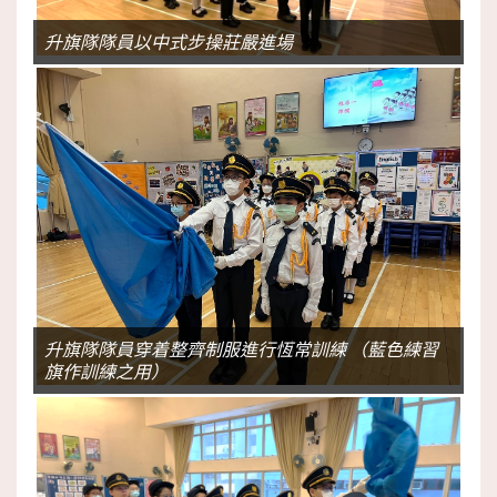
升旗隊隊員以中式步操莊嚴進場
升旗隊隊員穿着整齊制服進行恆常訓練 （藍色練習
旗作訓練之用）