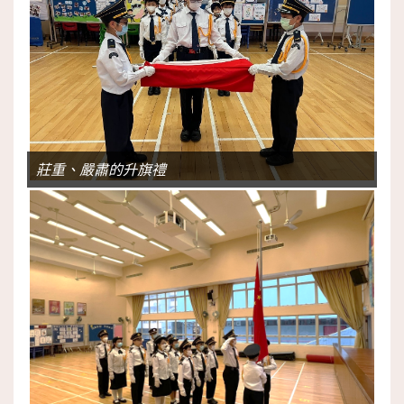
莊重、嚴肅的升旗禮