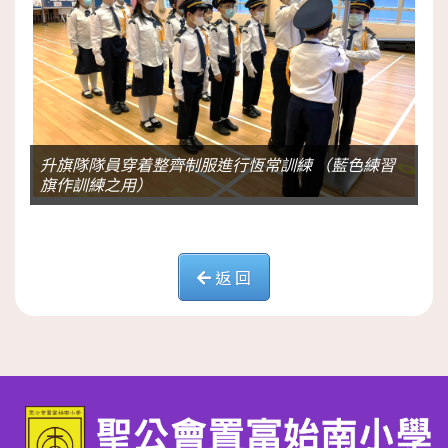
升旗隊隊員穿着整齊制服進行恆常訓練 （藍色練習
旗作訓練之用）
返 回