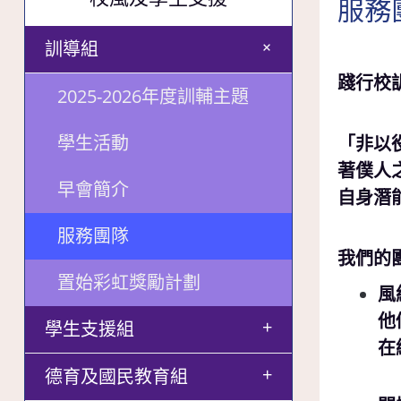
服務
+
訓導組
踐行校
2025-2026年度訓輔主題
學生活動
「非以
著僕人
早會簡介
自身潛
服務團隊
我們的
置始彩虹獎勵計劃
風
他
+
學生支援組
在
+
德育及國民教育組