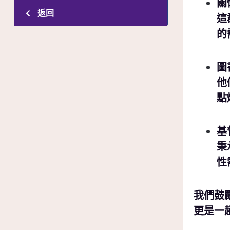
關
返回
這
的
圖
他
點
基
秉
性
我們鼓
更是一