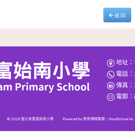
返 回
地址：
電話：2
傳真：2
電郵：
© 2026
聖公會置富始南小學
Powered by
教育傳媒集團
‧
GoodSchool.hk
.