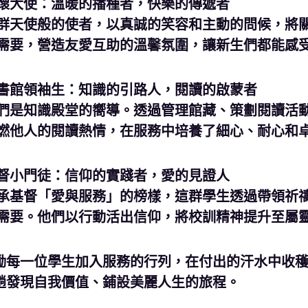
懷大使：溫暖的播種者，快樂的傳遞者
群天使般的使者，以真誠的笑容和主動的問候，將
需要，營造友愛互助的溫馨氛圍，讓新生們都能感
書館領袖生：知識的引路人，閱讀的啟蒙者
們是知識殿堂的嚮導。透過管理館藏、策劃閱讀活
燃他人的閱讀熱情，在服務中培養了細心、耐心和
督小門徒：信仰的實踐者，愛的見證人
承基督「愛與服務」的榜樣，這群學生透過帶領祈
需要。他們以行動活出信仰，將校訓精神提升至屬
勵每一位學生加入服務的行列，在付出的汗水中收
趟發現自我價值、鋪設美麗人生的旅程。