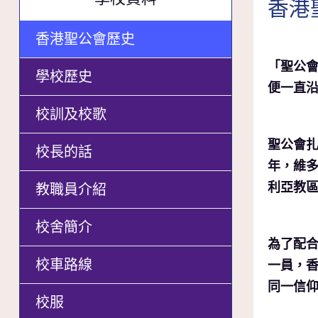
香港
香港聖公會歷史
「聖公
學校歷史
便一直
校訓及校歌
聖公會扎
校長的話
年，維多
利亞教區
教職員介紹
校舍簡介
為了配合
校車路線
一員，香
同一信
校服